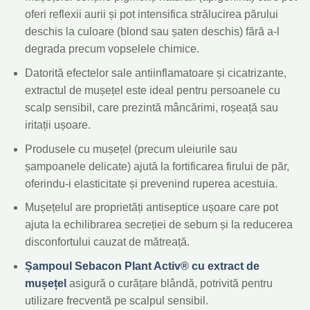
oferi reflexii aurii și pot intensifica strălucirea părului
deschis la culoare (blond sau șaten deschis) fără a-l
degrada precum vopselele chimice.
Datorită efectelor sale antiinflamatoare și cicatrizante,
extractul de mușețel este ideal pentru persoanele cu
scalp sensibil, care prezintă mâncărimi, roșeață sau
iritații ușoare.
Produsele cu mușețel (precum uleiurile sau
șampoanele delicate) ajută la fortificarea firului de păr,
oferindu-i elasticitate și prevenind ruperea acestuia.
Mușețelul are proprietăți antiseptice ușoare care pot
ajuta la echilibrarea secreției de sebum și la reducerea
disconfortului cauzat de mătreață.
Șampoul Sebacon Plant Activ®
cu extract de
mușețel
asigură o curățare blândă, potrivită pentru
utilizare frecventă pe scalpul sensibil.