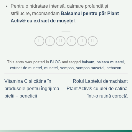
Pentru o hidratare intensă, calmare profundă și
strălucire, racomandam
Balsamul pentru păr Plant
Activ®
cu extract de
mușețel
.
This entry was posted in
BLOG
and tagged
balsam
,
balsam musetel
,
extract de musetel
,
musetel
,
sampon
,
sampon musetel
,
sebacon
.
Vitamina C și cătina în
Rolul Laptelui demachiant
produsele pentru îngrijirea
Plant Activ® cu ulei de cătină
pielii – beneficii
într-o rutină corectă