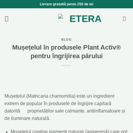
Skip
Livrare gratuită peste 250 de lei
to
content
BLOG
Mușețelul în produsele Plant Activ®
pentru îngrijirea părului
Mușețelul (Matricaria chamomilla) este un ingredient
extrem de popular în produsele de îngrijire capilară
datorită proprietăților sale calmante, antiinflamatoare și
de iluminare naturală.
Mușețelul conține pigmenți naturali (apigenină) care pot