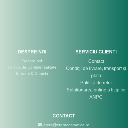
DESPRE NOI
SERVICIU CLIENȚI
Despre noi
Contact
Politică de Confidențialitate
Condiţii de livrare, transport şi
Termeni & Condiții
plată
Politică de retur
Soluționarea online a litigiilor
ANPC
CONTACT
etera@eteracosmetice.ro