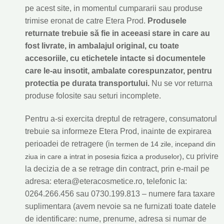
pe acest site, in momentul cumpararii sau produse
trimise eronat de catre Etera Prod.
Produsele
returnate trebuie să fie in aceeasi stare in care au
fost livrate, in ambalajul original, cu toate
accesoriile, cu etichetele intacte si documentele
care le-au insotit, ambalate corespunzator, pentru
protectia pe durata transportului.
Nu se vor returna
produse folosite sau seturi incomplete.
Pentru a-si exercita dreptul de retragere, consumatorul
trebuie sa informeze Etera Prod, inainte de expirarea
perioadei de retragere (i
n termen de 14 zile, incepand din
, cu privire
ziua in care a intrat in posesia fizica a produselor)
la decizia de a se retrage din contract, prin e-mail pe
adresa: etera@eteracosmetice.ro, telefonic la:
0264.266.456 sau 0730.199.813 – numere fara taxare
suplimentara (avem nevoie sa ne furnizati toate datele
de identificare: nume, prenume, adresa si numar de