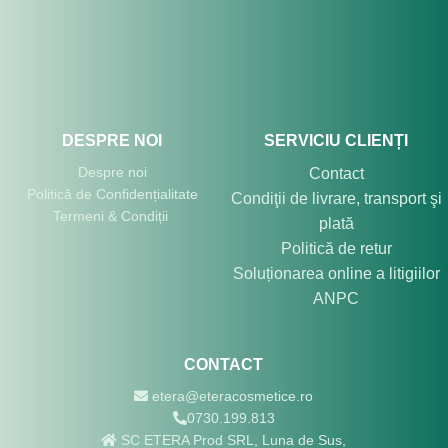
DESPRE NOI
SERVICIU CLIENȚI
Despre noi
Contact
Politică de Confidențialitate
Condiţii de livrare, transport şi
Termeni & Condiții
plată
Politică de retur
Soluționarea online a litigiilor
ANPC
CONTACT
etera@eteracosmetice.ro
0730.199.813
SC ETERA Prod SRL, Luna de Sus,