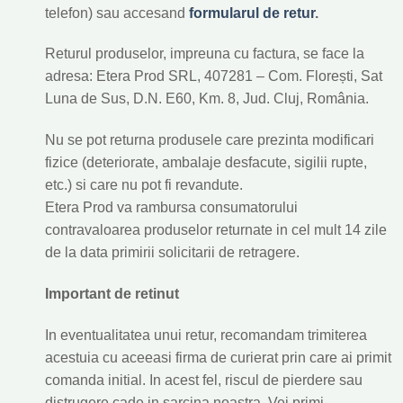
telefon) sau accesand
formularul de retur
.
Returul produselor, impreuna cu factura, se face la
adresa: Etera Prod SRL, 407281 – Com. Florești, Sat
Luna de Sus, D.N. E60, Km. 8, Jud. Cluj, România.
Nu se pot returna produsele care prezinta modificari
fizice (deteriorate, ambalaje desfacute, sigilii rupte,
etc.) si care nu pot fi revandute.
Etera Prod va rambursa consumatorului
contravaloarea produselor returnate in cel mult 14 zile
de la data primirii solicitarii de retragere.
Important de retinut
In eventualitatea unui retur, recomandam trimiterea
acestuia cu aceeasi firma de curierat prin care ai primit
comanda initial. In acest fel, riscul de pierdere sau
distrugere cade in sarcina noastra. Vei primi