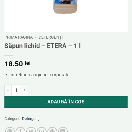
PRIMA PAGINĂ
/
DETERGENŢI
Săpun lichid – ETERA – 1 l
18.50
lei
întreţinerea igienei corporale
Cantitate Săpun lichid - ETERA - 1 l
ADAUGĂ ÎN COȘ
Categorie:
Detergenţi