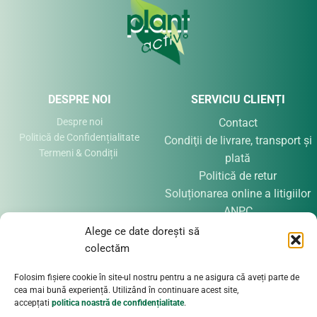
DESPRE NOI
SERVICIU CLIENȚI
Despre noi
Contact
Politică de Confidențialitate
Condiţii de livrare, transport şi
Termeni & Condiții
plată
Politică de retur
Soluționarea online a litigiilor
ANPC
Alege ce date dorești să
colectăm
CONTACT
Folosim fișiere cookie în site-ul nostru pentru a ne asigura că aveți parte de
etera@eteracosmetice.ro
cea mai bună experiență. Utilizând în continuare acest site,
0730.199.813
accepțati
politica noastră de confidențialitate
.
SC ETERA Prod SRL, Luna de Sus, cod